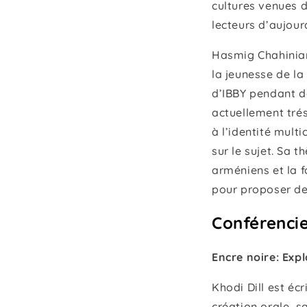
cultures venues 
lecteurs d’aujou
Hasmig Chahinian
la jeunesse de la
d’IBBY pendant d
actuellement trés
à l’identité multi
sur le sujet. Sa t
arméniens et la f
pour proposer des
Conférencie
Encre noire: Expl
Khodi Dill est éc
création orale, s