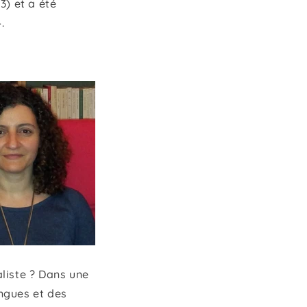
3) et a été
4.
aliste ? Dans une
angues et des