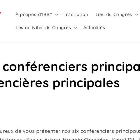
À propos d’IBBY
Inscription
Lieu du Congrès
Les activités du Congrès
Actualités
 conférenciers princip
encières principales
eux de vous présenter nos six conférenciers principau
incipales : Evelyn Arizpe, Hasmig Chahinian, Khodi Dill,