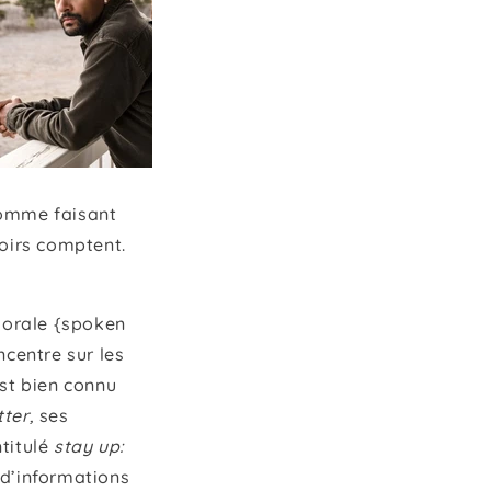
comme faisant
noirs comptent.
n orale {spoken
centre sur les
 est bien connu
tter,
ses
ntitulé
stay up:
 d’informations