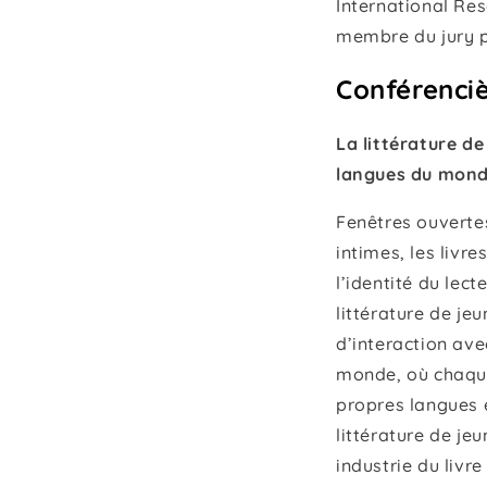
International Res
membre du jury p
Conférenciè
La littérature d
langues du mon
Fenêtres ouverte
intimes, les livr
l’identité du lec
littérature de je
d’interaction ave
monde, où chaque
propres langues e
littérature de jeu
industrie du livr