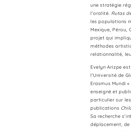
une stratégie régi
l’oralité.
Rutas de
les populations m
Mexique, Pérou, C
projet qui impliq
méthodes artistiq
relationnalité, le
Evelyn Arizpe est
l’Université de 
Erasmus Mundi « L
enseigné et publi
particulier sur le
publications
Chil
Sa recherche s’in
déplacement, de c