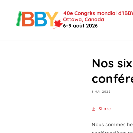
et
passer
au
contenu
Nos six
confér
1 MAI 2025
Share
Nous sommes heur
conférencières pr