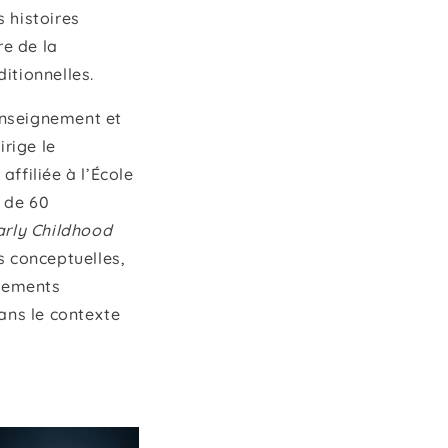
 histoires
e de la
ditionnelles.
enseignement et
irige le
ffiliée à l’École
s de 60
arly Childhood
s conceptuelles,
acements
dans le contexte