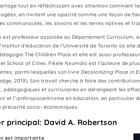
partage tout en réfléchissant avec attention comment les
tagées, en invitant une opacité comme une façon de fair
s communautés, les savoirs et les terres natives et tra
lo est professeur associée au Département Curriculum, 
’institut d’éducation de l’Université de Toronto où elle d
dagogie The Children Place et elle est aussi professeur a
t School of Cities. Fikele Nxumalo est l’auteure de plu
ntes, parmi lesquelles son livre
Decolonizing Place in E
dge, 2019). Son travail cherche à faire des contribution
 pédagogiques et curriculaires en dérangeant les eff
oir et l’anthropocentrisme en éducation, en particulier 
e précarité socio- économiques.
r principal: David A. Robertson
on est importante