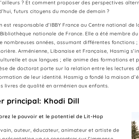
d’ailleurs ? Et comment proposer des perspectives alter
rd’hui, futurs citoyens du monde de demain ?
 est responsable d’IBBY France au Centre national de la
 Bibliothèque nationale de France. Elle a été membre du
e nombreuses années, assumant différentes fonctions ; e
orière. Arménienne, Libanaise et Française, Hasmig s’i
culturelle et aux langues ; elle anime des formations et p
hèse de doctorat porte sur la relation entre les lectures 
ormation de leur identité. Hasmig a fondé la maison d’é
 livres de qualité en arménien aux enfants.
r principal: Khodi Dill
orez le pouvoir et le potentiel de Lit-Hop
rivain, auteur, éducateur, animateur et artiste de
a présentation va se concentrer sur l’immense