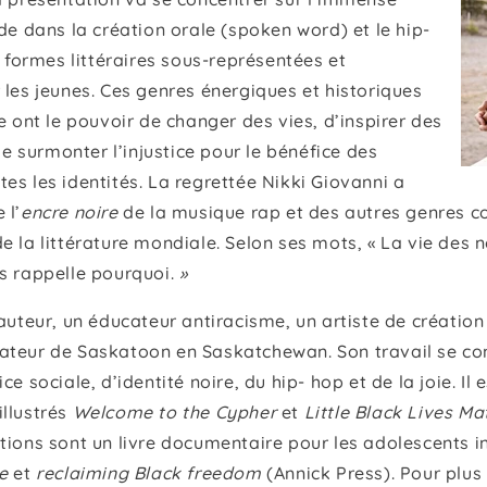
ide dans la création orale (spoken word) et le hip-
ormes littéraires sous-représentées et
 les jeunes. Ces genres énergiques et historiques
re ont le pouvoir de changer des vies, d’inspirer des
 surmonter l’injustice pour le bénéfice des
es les identités. La regrettée Nikki Giovanni a
 l’
encre noire
de la musique rap et des autres genres 
e la littérature mondiale. Selon ses mots, « La vie des 
s rappelle pourquoi.
»
 auteur, un éducateur antiracisme, un artiste de créatio
ateur de Saskatoon en Saskatchewan. Son travail se con
ce sociale, d’identité noire, du hip- hop et de la joie. Il
illustrés
Welcome to the Cypher
et
Little Black Lives Ma
tions sont un livre documentaire pour les adolescents i
ce
et
reclaiming Black freedom
(Annick Press). Pour plus