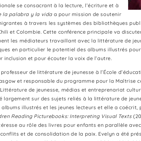
onale se consacrant à la lecture, l’écriture et à
 la palabra y la vida
a pour mission de soutenir
igrantes à travers les systèmes des bibliothèques publi
hili et Colombie. Cette conférence principale va discut
uent les médiateurs travaillant avec la littérature de je
ues en particulier le potentiel des albums illustrés pour
ur inclusion et pour écouter la voix de l’autre.
 professeur de littérature de jeunesse à l’École d’éduca
Glasgow et responsable du programme pour la Maîtrise c
ittérature de jeunesse, médias et entreprenariat culture
é largement sur des sujets reliés à la littérature de jeun
s albums illustrés et les jeunes lecteurs et elle a coécrit,
dren Reading Picturebooks: Interpreting Visual Texts
(20
téresse au rôle des livres pour enfants en parallèle ave
onflits et de consolidation de la paix. Evelyn a été pré