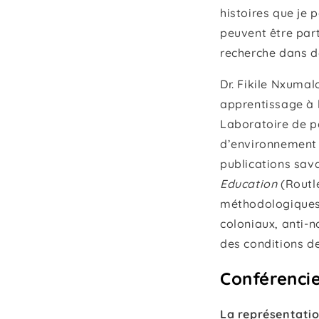
histoires que je 
peuvent être par
recherche dans de
Dr. Fikile Nxuma
apprentissage à l
Laboratoire de pé
d’environnement e
publications sava
Education
(Routle
méthodologiques,
coloniaux, anti-n
des conditions d
Conférencie
La représentati