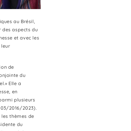
ques au Brésil,
er des aspects du
unesse et avec les
 leur
tion de
onjointe du
l.» Elle a
esse, en
 parmi plusieurs
03/2016/2023).
c les thèmes de
sidente du