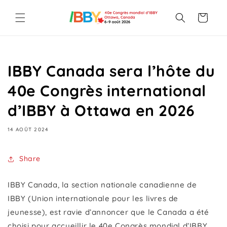
et
passer
Panier
au
contenu
IBBY Canada sera l’hôte du
40e Congrès international
d’IBBY à Ottawa en 2026
14 AOÛT 2024
Share
IBBY Canada, la section nationale canadienne de
IBBY (Union internationale pour les livres de
jeunesse), est ravie d’annoncer que le Canada a été
choisi pour accueillir le 40e Congrès mondial d’IBBY.